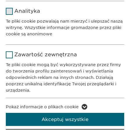
Nazwa
cookie_optin
Analityka
Dostawca
sgalinski
Te pliki cookie pozwalają nam mierzyć i ulepszać naszą
witrynę. Wszystkie informacje gromadzone przez pliki
Czas
cookie są anonimowe
1 rok
trwania
BIURO
Ewopharma AG Sp. z o.o.
Nazwa
Google Analytics
Przechowuje stan zgody użytkownika
Powód
Zawartość zewnętrzna
ul. Leszno 14
na pliki cookie.
Dostawca
Google
01-192 Warszawa
Te pliki cookie mogą być wykorzystywane przez firmy
do tworzenia profilu zainteresowań i wyświetlania
Czas
odpowiednich reklam na innych stronach. Działają
1 day
KONTAKT
trwania
poprzez unikalną identyfikację Twojej przeglądarki i
Telefon: +48 22 620 11 71
urządzenia.
E-Mail:
info@
ewopharma.pl
Powód
Generuje dane statystyczne.
Nazwa
LinkedIn
Pokaż informacje o plikach cookie
Polityka
Prywatności
Polityka cookie
Dostawca
LinkedIn
Akceptuj wszystkie