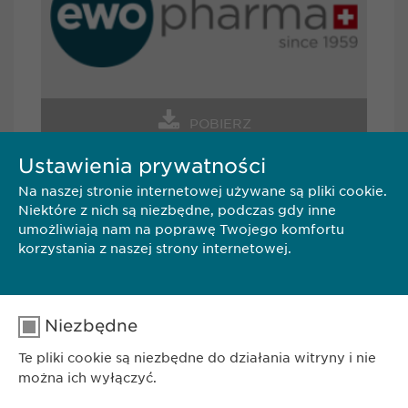
POBIERZ
Ustawienia prywatności
Na naszej stronie internetowej używane są pliki cookie.
KONTAKT
Niektóre z nich są niezbędne, podczas gdy inne
umożliwiają nam na poprawę Twojego komfortu
korzystania z naszej strony internetowej.
Ewopharma AG Sp. z o.o.
ul. Leszno 14
01-192 Warszawa
Niezbędne
Telefon: +48 22 620 11 71
Te pliki cookie są niezbędne do działania witryny i nie
można ich wyłączyć.
info@
ewopharma.pl